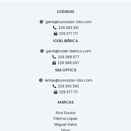
LUSÍADAS
geral@lusiadas-lda.com
229 363 391
229 377 171
IODEL IBÉRICA
geral@iodel-iberica.com
229 388 577
229 388 097
SEA OPTICS
lentes@lusiadas-lda.com
229 363 392
229 377 171
MARCAS
Ana Sousa
Fátima Lopes
Miguel Vieira
Tifosi