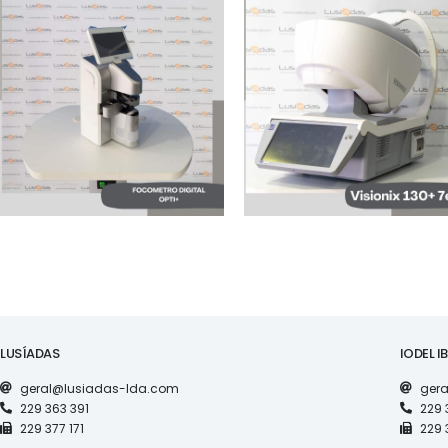
MAQUINARIA
MAQUINARIA
FOCOMETRO DIGITAL
VISIONIX 130+ 7 EM 1
OPTI+ LM 800 NOVO
LUSÍADAS
IODEL I
geral@lusiadas-lda.com
gera
229 363 391
229 
229 377 171
229 