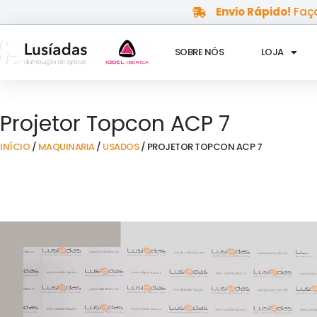
Skip
Envio Rápido!
Faça
to
content
SOBRE NÓS
LOJA
Projetor Topcon ACP 7
INÍCIO
/
MAQUINARIA
/
USADOS
/ PROJETOR TOPCON ACP 7