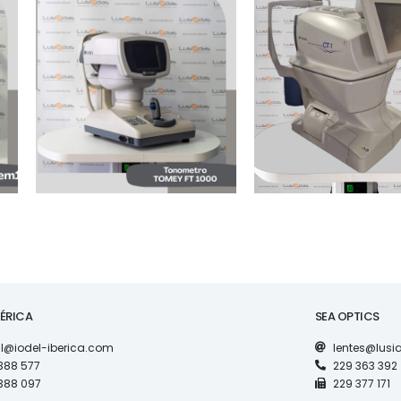
MAQUINARIA
MAQUINARIA
TONOMETRO TOMEY
TONOMETRO TO
FT-1000
CT-1
BÉRICA
SEA OPTICS
l@iodel-iberica.com
lentes@lus
388 577
229 363 392
388 097
229 377 171