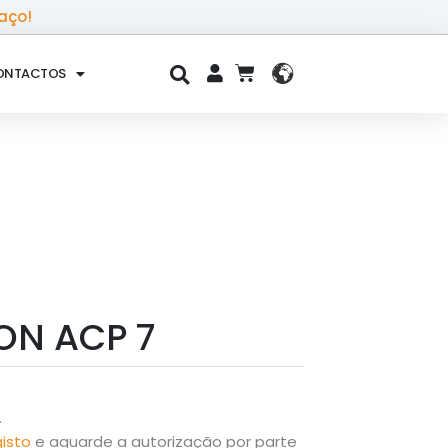
aço!
ONTACTOS
CART
ON ACP 7
.
gisto
e aguarde a autorização por parte