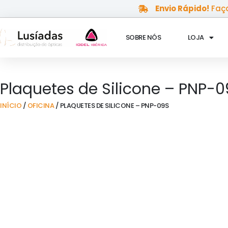
Skip
Envio Rápido!
Faça
to
content
SOBRE NÓS
LOJA
Plaquetes de Silicone – PNP-
INÍCIO
/
OFICINA
/ PLAQUETES DE SILICONE – PNP-09S