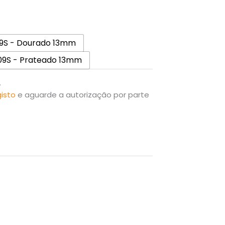
9S - Dourado 13mm
9S - Prateado 13mm
.
gisto
e aguarde a autorização por parte