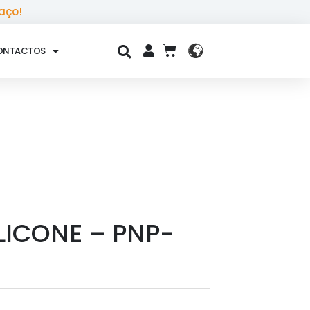
aço!
ONTACTOS
CART
LICONE – PNP-