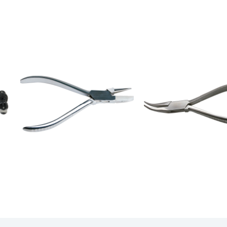
OFICINA
OFICINA
ALICATE DE
ALICATE DE PON
INCLINAÇÃO CÓNICO -
CURVAS - 3TAB
3TAB21