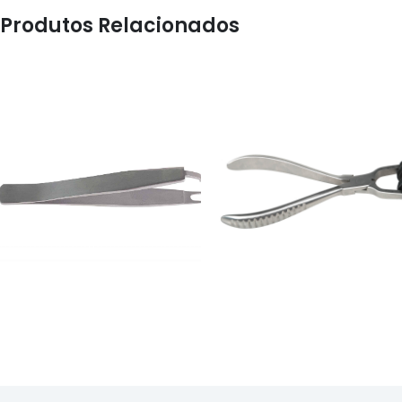
Produtos Relacionados
OFICINA
OFICINA
ALICATE DE AJUSTE
PINÇA - 3390
EIXO DE LENTES -
3TAB40