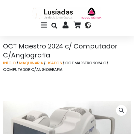
Skip
to
content
Main
CART
Menu
OCT Maestro 2024 c/ Computador
C/Angiografia
INÍCIO
/
MAQUINARIA
/
USADOS
/ OCT MAESTRO 2024 C/
COMPUTADOR C/ANGIOGRAFIA