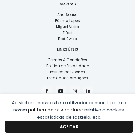
MARCAS
Ana Sousa
Fátima Lopes
Miguel Vieira
Tifosi
Red Swiss
LINKS ÚTEIS
Termos & Condições
Política de Privacidade
Política de Cookies
Livro de Reclamações
F
Y
I
L
a
o
n
i
c
u
s
n
e
t
t
k
Ao visitar o nosso site, o utilizador concorda com a
b
u
a
e
nossa
política de privacidade
relativa a cookies,
o
b
g
d
o
e
r
i
estatísticas de rastreio, etc.
k
a
n
COPYRIGHT © 2026
LUSÍADAS, DISTRIBUIÇÃO DE ÓPTICAS, LDA.
|
-
m
-
ACEITAR
DESENVOLVIDO POR
PING
f
i
n