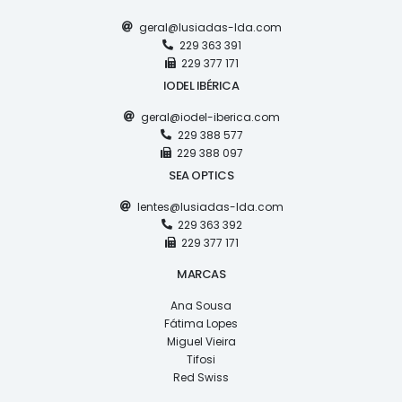
geral@lusiadas-lda.com
229 363 391
229 377 171
IODEL IBÉRICA
geral@iodel-iberica.com
229 388 577
229 388 097
SEA OPTICS
lentes@lusiadas-lda.com
229 363 392
229 377 171
MARCAS
Ana Sousa
Fátima Lopes
Miguel Vieira
Tifosi
Red Swiss