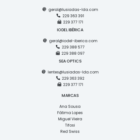
geral@lusiadas-lda.com
229 363 391
229 377 171
IODEL IBÉRICA
geral@iodel-iberica.com
229 388 577
229 388 097
SEA OPTICS
lentes@lusiadas-lda.com
229 363 392
229 377 171
MARCAS
Ana Sousa
Fátima Lopes
Miguel Vieira
Tifosi
Red Swiss