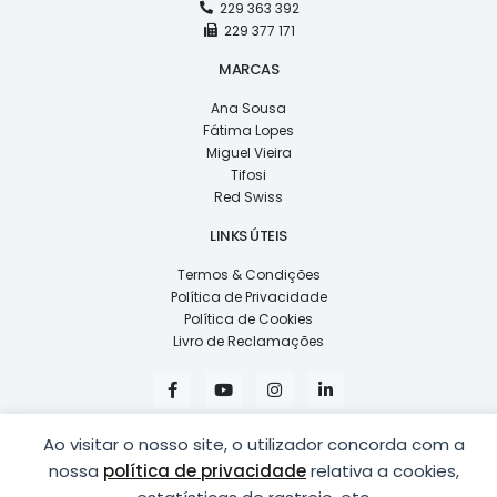
229 363 392
229 377 171
MARCAS
Ana Sousa
Fátima Lopes
Miguel Vieira
Tifosi
Red Swiss
LINKS ÚTEIS
Termos & Condições
Política de Privacidade
Política de Cookies
Livro de Reclamações
F
Y
I
L
a
o
n
i
c
u
s
n
e
t
t
k
Ao visitar o nosso site, o utilizador concorda com a
b
u
a
e
o
b
g
d
nossa
política de privacidade
relativa a cookies,
o
e
r
i
k
a
n