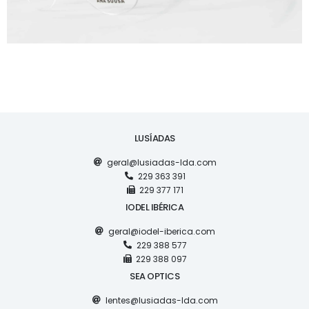
LUSÍADAS
geral@lusiadas-lda.com
229 363 391
229 377 171
IODEL IBÉRICA
geral@iodel-iberica.com
229 388 577
229 388 097
SEA OPTICS
lentes@lusiadas-lda.com