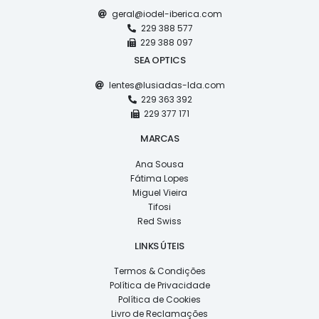
geral@iodel-iberica.com
229 388 577
229 388 097
SEA OPTICS
lentes@lusiadas-lda.com
229 363 392
229 377 171
MARCAS
Ana Sousa
Fátima Lopes
Miguel Vieira
Tifosi
Red Swiss
LINKS ÚTEIS
Termos & Condições
Política de Privacidade
Política de Cookies
Livro de Reclamações