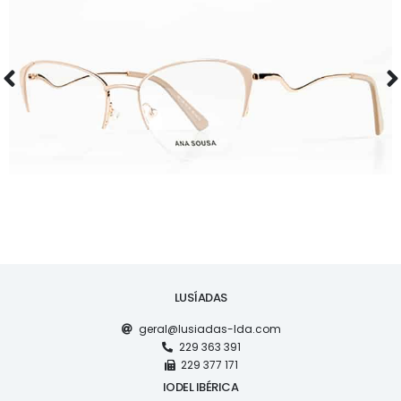
ÓCULOS
AS1126
LUSÍADAS
geral@lusiadas-lda.com
229 363 391
229 377 171
IODEL IBÉRICA