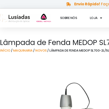
Skip
Envio Rápido!
Faça
to
content
SOBRE NÓS
LOJA
Lâmpada de Fenda MEDOP SL
INÍCIO
/
MAQUINARIA
/
NOVOS
/ LÂMPADA DE FENDA MEDOP SL700-2L/5L