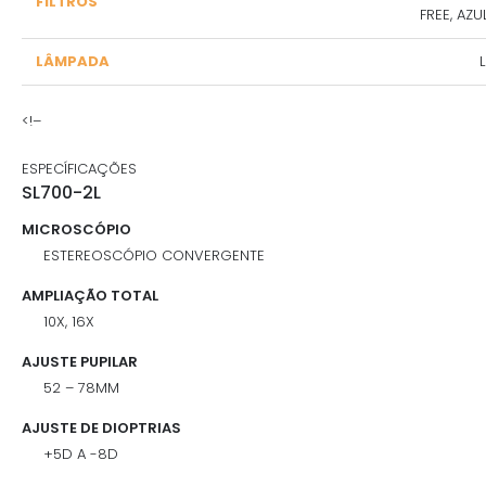
FILTROS
FREE, AZ
LÂMPADA
<!–
ESPECÍFICAÇÕES
SL700-2L
MICROSCÓPIO
ESTEREOSCÓPIO CONVERGENTE
AMPLIAÇÃO TOTAL
10X, 16X
AJUSTE PUPILAR
52 – 78MM
AJUSTE DE DIOPTRIAS
+5D A -8D