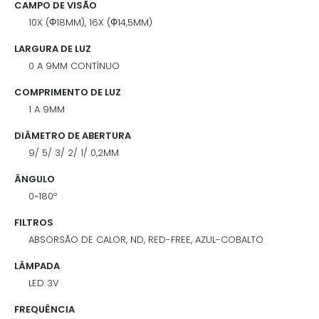
CAMPO DE VISÃO
10X (Φ18MM), 16X (Φ14,5MM)
LARGURA DE LUZ
0 A 9MM CONTÍNUO
COMPRIMENTO DE LUZ
1 A 9MM
DIÂMETRO DE ABERTURA
9/ 5/ 3/ 2/ 1/ 0,2MM
ÂNGULO
0~180º
FILTROS
ABSORSÃO DE CALOR, ND, RED-FREE, AZUL-COBALTO
LÂMPADA
LED 3V
FREQUÊNCIA