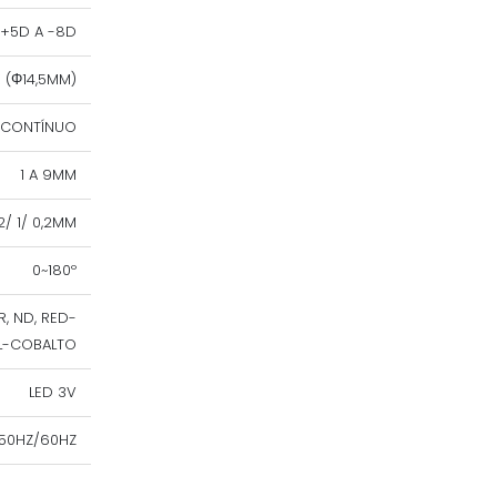
+5D A -8D
X (Φ14,5MM)
 CONTÍNUO
1 A 9MM
2/ 1/ 0,2MM
0~180º
, ND, RED-
UL-COBALTO
LED 3V
50HZ/60HZ