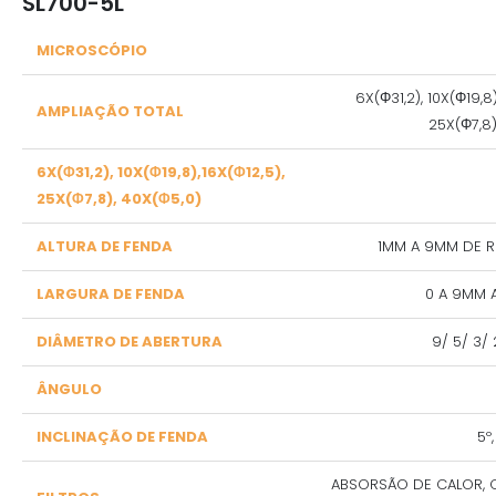
SL700-5L
MICROSCÓPIO
6X(Φ31,2), 10X(Φ19,8)
AMPLIAÇÃO TOTAL
25X(Φ7,8)
6X(Φ31,2), 10X(Φ19,8),16X(Φ12,5),
25X(Φ7,8), 40X(Φ5,0)
ALTURA DE FENDA
1MM A 9MM DE 
LARGURA DE FENDA
0 A 9MM 
DIÂMETRO DE ABERTURA
9/ 5/ 3/ 
ÂNGULO
INCLINAÇÃO DE FENDA
5º,
ABSORSÃO DE CALOR, C