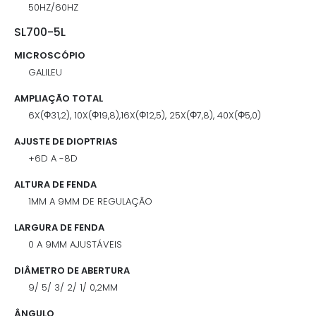
50HZ/60HZ
SL700-5L
MICROSCÓPIO
GALILEU
AMPLIAÇÃO TOTAL
6X(Φ31,2), 10X(Φ19,8),16X(Φ12,5), 25X(Φ7,8), 40X(Φ5,0)
AJUSTE DE DIOPTRIAS
+6D A -8D
ALTURA DE FENDA
1MM A 9MM DE REGULAÇÃO
LARGURA DE FENDA
0 A 9MM AJUSTÁVEIS
DIÂMETRO DE ABERTURA
9/ 5/ 3/ 2/ 1/ 0,2MM
ÂNGULO