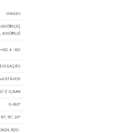
GALILEU
,16X(Φ12,5),
, 40X(Φ5,0)
+6D A -8D
REGULAÇÃO
AJUSTÁVEIS
2/ 1/ 0,2MM
0~180º
 10º, 15º, 20º
INZA, RED-