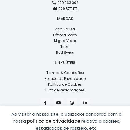
229 363 392
229 377 171
MARCAS
Ana Sousa
Fátima Lopes
Miguel Vieira
Tifosi
Red Swiss
LINKS ÚTEIS
Termos & Condições
Política de Privacidade
Política de Cookies
Livro de Reclamações
F
Y
I
L
a
o
n
i
c
u
s
n
e
t
t
k
Ao visitar o nosso site, o utilizador concorda com a
b
u
a
e
nossa
política de privacidade
relativa a cookies,
o
b
g
d
o
e
r
i
estatísticas de rastreio, etc.