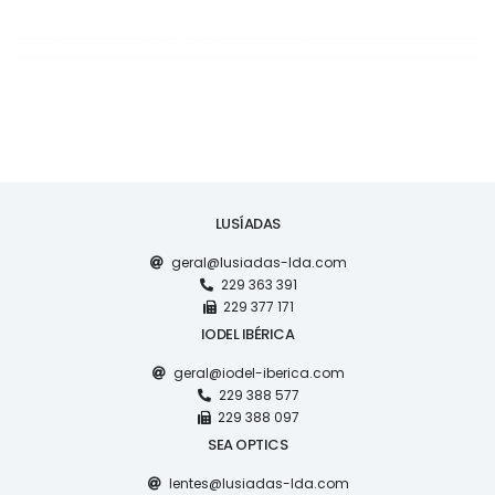
LUSÍADAS
geral@lusiadas-lda.com
229 363 391
229 377 171
IODEL IBÉRICA
geral@iodel-iberica.com
229 388 577
229 388 097
SEA OPTICS
lentes@lusiadas-lda.com