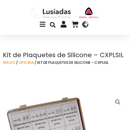
Skip
to
content
Main
CART
Menu
Kit de Plaquetes de Silicone – CXPLSIL
INÍCIO
/
OFICINA
/ KIT DE PLAQUETES DE SILICONE – CXPLSIL