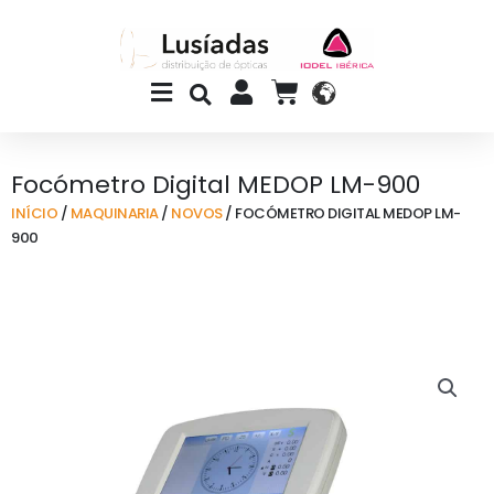
Skip
to
content
Main
CART
Menu
Focómetro Digital MEDOP LM-900
INÍCIO
/
MAQUINARIA
/
NOVOS
/ FOCÓMETRO DIGITAL MEDOP LM-
900