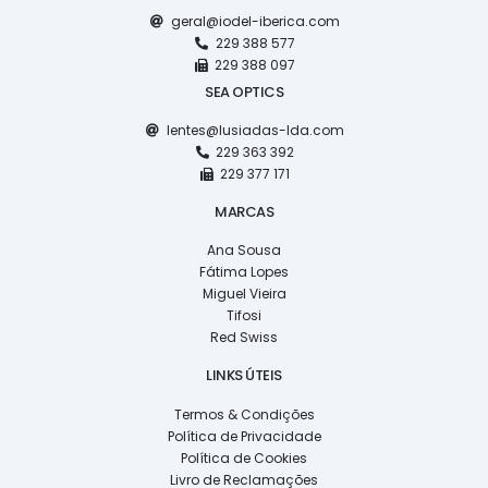
geral@iodel-iberica.com
229 388 577
229 388 097
SEA OPTICS
lentes@lusiadas-lda.com
229 363 392
229 377 171
MARCAS
Ana Sousa
Fátima Lopes
Miguel Vieira
Tifosi
Red Swiss
LINKS ÚTEIS
Termos & Condições
Política de Privacidade
Política de Cookies
Livro de Reclamações