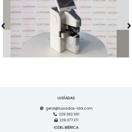
MAQUINARIA
FOCOMETRO DIGITAL OPTI+ LM 800 NOVO
LUSÍADAS
geral@lusiadas-lda.com
229 363 391
229 377 171
IODEL IBÉRICA