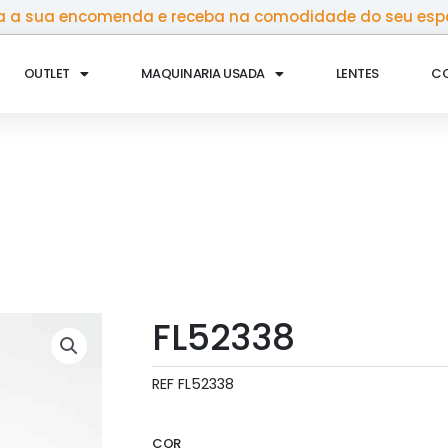
 a sua encomenda e receba na comodidade do seu esp
OUTLET
MAQUINARIA USADA
LENTES
C
FL52338
REF
FL52338
COR