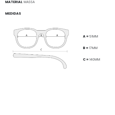
MATERIAL
MASSA
MEDIDAS
A =
51MM
B =
17MM
C =
140MM