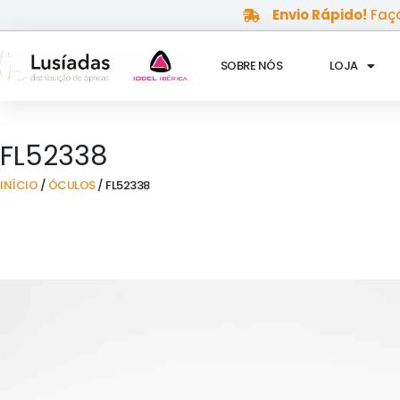
Skip
Envio Rápido!
Faça
to
content
SOBRE NÓS
LOJA
FL52338
INÍCIO
/
ÓCULOS
/ FL52338