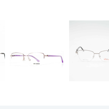
ÓCULOS
ÓCULOS
AS1118
RS S5019