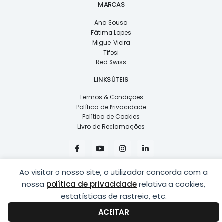
MARCAS
Ana Sousa
Fátima Lopes
Miguel Vieira
Tifosi
Red Swiss
LINKS ÚTEIS
Termos & Condições
Política de Privacidade
Política de Cookies
Livro de Reclamações
F
Y
I
L
a
o
n
i
c
u
s
n
e
t
t
k
Ao visitar o nosso site, o utilizador concorda com a
b
u
a
e
o
b
g
d
nossa
política de privacidade
relativa a cookies,
o
e
r
i
k
a
n
estatísticas de rastreio, etc.
COPYRIGHT © 2026
LUSÍADAS, DISTRIBUIÇÃO DE ÓPTICAS, LDA.
|
-
m
-
DESENVOLVIDO POR
PING
f
i
ACEITAR
n