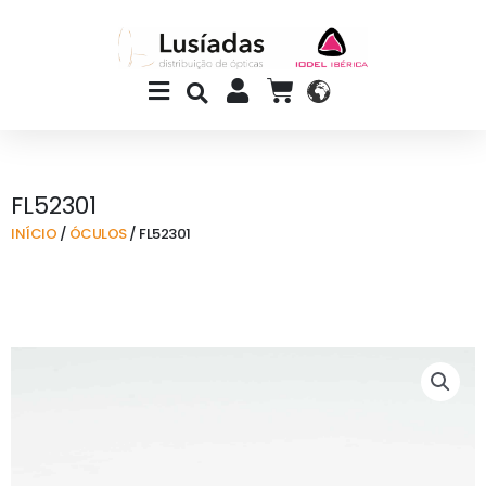
Skip
to
content
Main
CART
Menu
FL52301
INÍCIO
/
ÓCULOS
/ FL52301