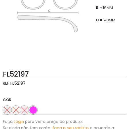
B =
16MM
C =
140MM
FL52197
REF
FL52197
COR
Faça
Login
para ver o preço do produto.
Se ainda não tem conta,
faça o seu registo
e aguarde a