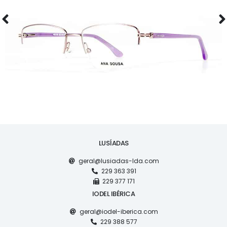
AS1118
LUSÍADAS
geral@lusiadas-lda.com
229 363 391
229 377 171
IODEL IBÉRICA
geral@iodel-iberica.com
229 388 577