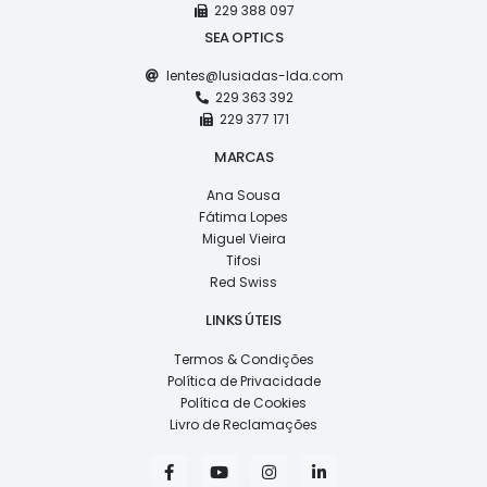
229 388 097
SEA OPTICS
lentes@lusiadas-lda.com
229 363 392
229 377 171
MARCAS
Ana Sousa
Fátima Lopes
Miguel Vieira
Tifosi
Red Swiss
LINKS ÚTEIS
Termos & Condições
Política de Privacidade
Política de Cookies
Livro de Reclamações
F
Y
I
L
a
o
n
i