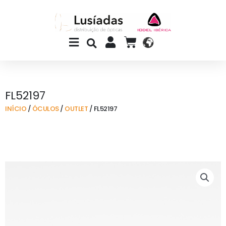
Skip
to
content
Main
CART
Menu
FL52197
INÍCIO
/
ÓCULOS
/
OUTLET
/ FL52197