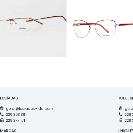
ÓCULOS
ÓCULOS
AS1130
AS1117
LUSÍADAS
IODEL I
geral@lusiadas-lda.com
gera
229 363 391
229 
229 377 171
229 
MARCAS
LINKS ÚT