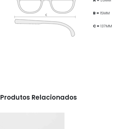
A =
53MM
B =
15MM
C =
137MM
Produtos Relacionados