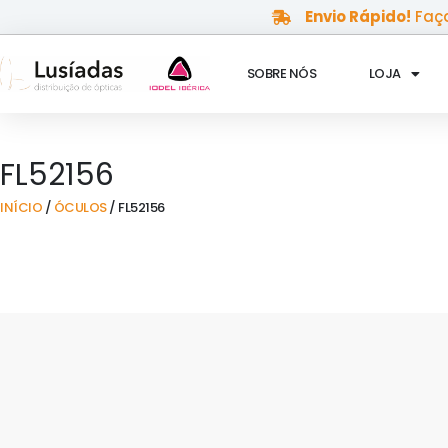
Skip
Envio Rápido!
Faça
to
content
SOBRE NÓS
LOJA
FL52156
INÍCIO
/
ÓCULOS
/ FL52156