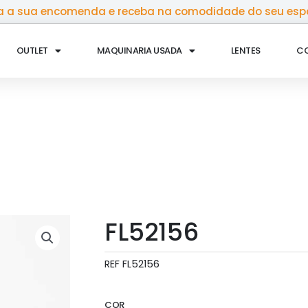
 a sua encomenda e receba na comodidade do seu esp
OUTLET
MAQUINARIA USADA
LENTES
C
FL52156
REF
FL52156
COR