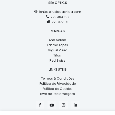
SEA OPTICS
lentes@lusiadas-lda.com
229 363 392
229 377 171
MARCAS
Ana Sousa
Fátima Lopes
Miguel Vieira
Tifosi
Red Swiss
LINKS ÚTEIS
Termos & Condições
Política de Privacidade
Política de Cookies
Livro de Reclamações
F
Y
I
L
a
o
n
i
c
u
s
n
e
t
t
k