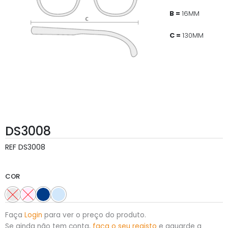
B =
16MM
C =
130MM
DS3008
REF
DS3008
COR
Faça
Login
para ver o preço do produto.
Se ainda não tem conta,
faça o seu registo
e aguarde a