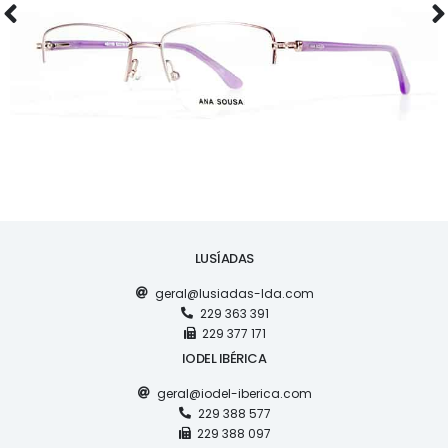
LUSÍADAS
geral@lusiadas-lda.com
229 363 391
229 377 171
IODEL IBÉRICA
geral@iodel-iberica.com
229 388 577
229 388 097