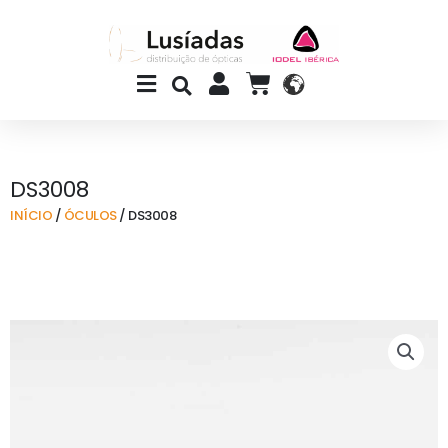
Skip
to
content
Main
CART
Menu
DS3008
INÍCIO
/
ÓCULOS
/ DS3008