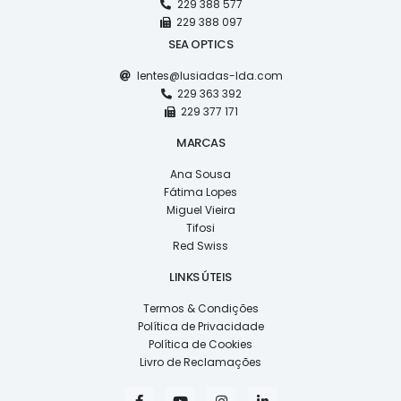
229 388 577
229 388 097
SEA OPTICS
lentes@lusiadas-lda.com
229 363 392
229 377 171
MARCAS
Ana Sousa
Fátima Lopes
Miguel Vieira
Tifosi
Red Swiss
LINKS ÚTEIS
Termos & Condições
Política de Privacidade
Política de Cookies
Livro de Reclamações
F
Y
I
L