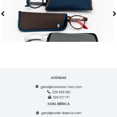
ACESSÓRIOS
AIRTON
LUSÍADAS
geral@lusiadas-lda.com
229 363 391
229 377 171
IODEL IBÉRICA
geral@iodel-iberica.com