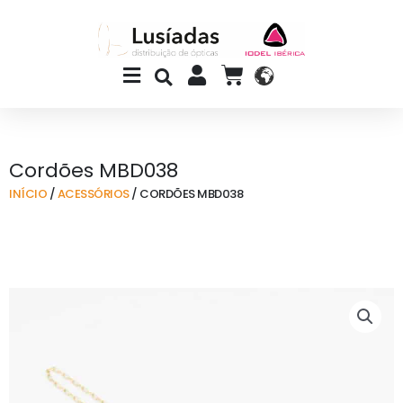
Skip
to
content
Main
CART
Menu
Cordões MBD038
INÍCIO
/
ACESSÓRIOS
/ CORDÕES MBD038