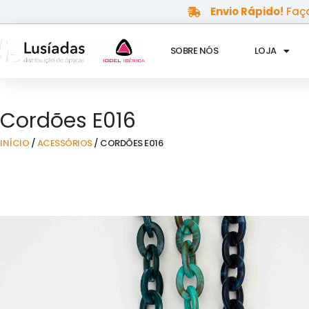
Skip
Envio Rápido!
Faça
to
content
SOBRE NÓS
LOJA
Cordões E016
INÍCIO
/
ACESSÓRIOS
/ CORDÕES E016