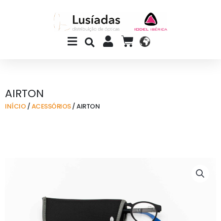
Skip
to
content
Main
CART
Menu
AIRTON
INÍCIO
/
ACESSÓRIOS
/ AIRTON