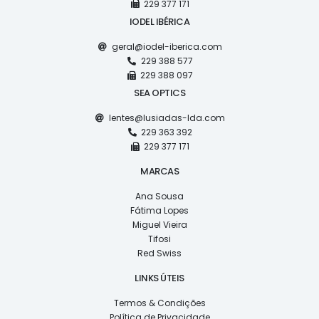
229 377 171
IODEL IBÉRICA
geral@iodel-iberica.com
229 388 577
229 388 097
SEA OPTICS
lentes@lusiadas-lda.com
229 363 392
229 377 171
MARCAS
Ana Sousa
Fátima Lopes
Miguel Vieira
Tifosi
Red Swiss
LINKS ÚTEIS
Termos & Condições
Política de Privacidade