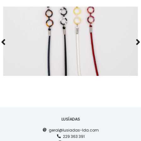
ACESSÓRIOS
CORDÕES 274-1
LUSÍADAS
geral@lusiadas-lda.com
229 363 391