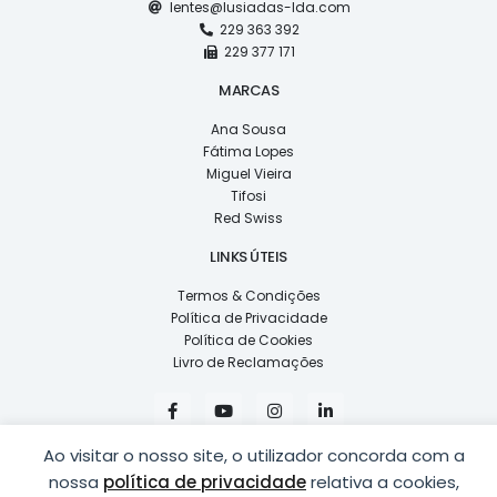
lentes@lusiadas-lda.com
229 363 392
229 377 171
MARCAS
Ana Sousa
Fátima Lopes
Miguel Vieira
Tifosi
Red Swiss
LINKS ÚTEIS
Termos & Condições
Política de Privacidade
Política de Cookies
Livro de Reclamações
F
Y
I
L
a
o
n
i
c
u
s
n
e
t
t
k
Ao visitar o nosso site, o utilizador concorda com a
b
u
a
e
nossa
política de privacidade
relativa a cookies,
o
b
g
d