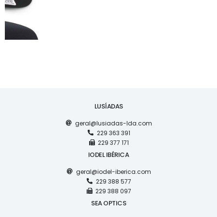
LUSÍADAS
geral@lusiadas-lda.com
229 363 391
229 377 171
IODEL IBÉRICA
geral@iodel-iberica.com
229 388 577
229 388 097
SEA OPTICS