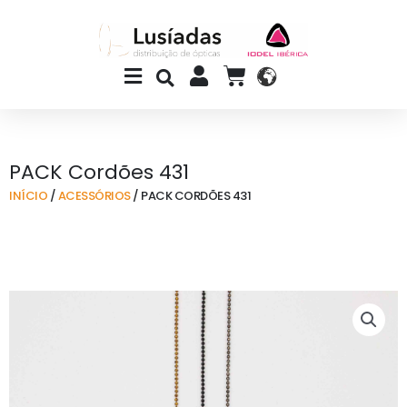
Skip
to
content
Main
CART
Menu
PACK Cordões 431
INÍCIO
/
ACESSÓRIOS
/ PACK CORDÕES 431