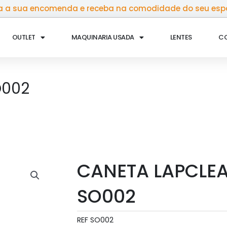
 a sua encomenda e receba na comodidade do seu esp
OUTLET
MAQUINARIA USADA
LENTES
C
O002
CANETA LAPCLEA
SO002
REF
SO002