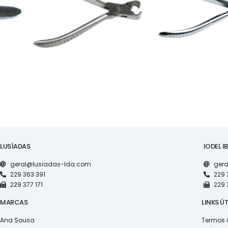
3TAB47S
LATERAL - 3TAB49L
LUSÍADAS
IODEL I
geral@lusiadas-lda.com
gera
229 363 391
229 
229 377 171
229 
MARCAS
LINKS ÚT
Ana Sousa
Termos 