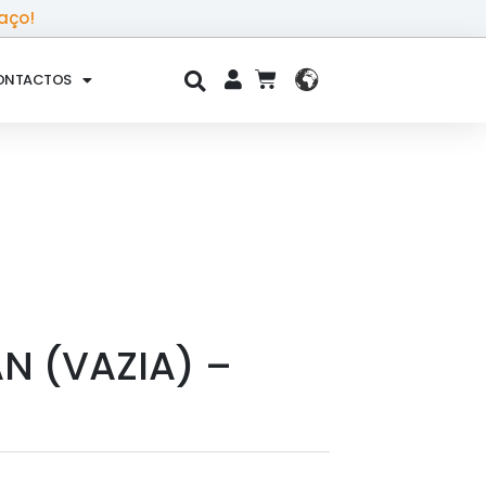
aço!
ONTACTOS
CART
N (VAZIA) –