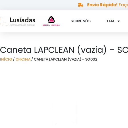
Skip
Envio Rápido!
Faça
to
content
SOBRE NÓS
LOJA
Caneta LAPCLEAN (vazia) – S
INÍCIO
/
OFICINA
/ CANETA LAPCLEAN (VAZIA) – SO002