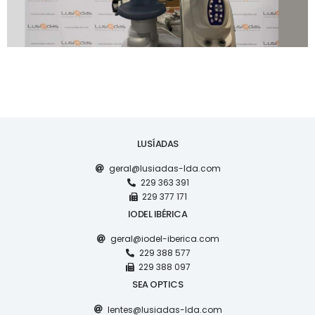
LUSÍADAS
geral@lusiadas-lda.com
229 363 391
229 377 171
IODEL IBÉRICA
geral@iodel-iberica.com
229 388 577
229 388 097
SEA OPTICS
lentes@lusiadas-lda.com