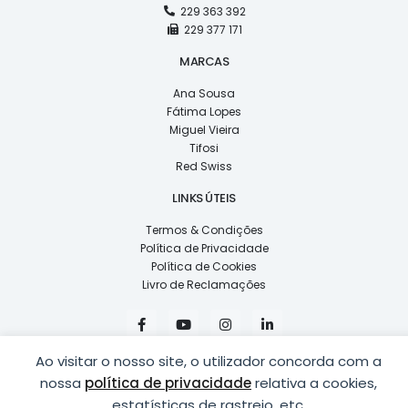
229 363 392
229 377 171
MARCAS
Ana Sousa
Fátima Lopes
Miguel Vieira
Tifosi
Red Swiss
LINKS ÚTEIS
Termos & Condições
Política de Privacidade
Política de Cookies
Livro de Reclamações
F
Y
I
L
a
o
n
i
c
u
s
n
e
t
t
k
Ao visitar o nosso site, o utilizador concorda com a
b
u
a
e
nossa
política de privacidade
relativa a cookies,
o
b
g
d
o
e
r
i
estatísticas de rastreio, etc.