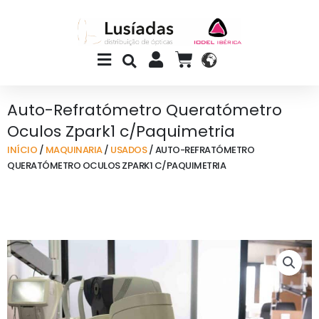
Skip
to
content
Main
CART
Menu
Auto-Refratómetro Queratómetro
Oculos Zpark1 c/Paquimetria
INÍCIO
/
MAQUINARIA
/
USADOS
/ AUTO-REFRATÓMETRO
QUERATÓMETRO OCULOS ZPARK1 C/PAQUIMETRIA