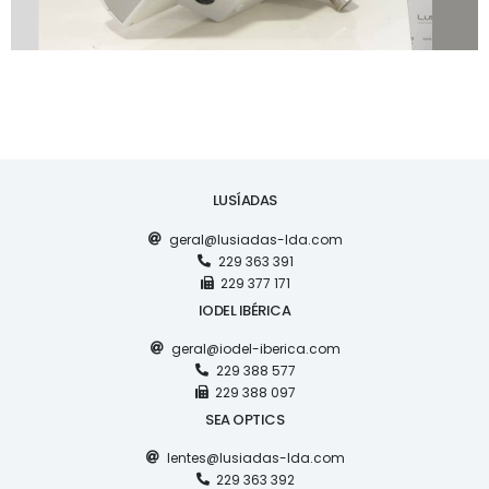
LUSÍADAS
geral@lusiadas-lda.com
229 363 391
229 377 171
IODEL IBÉRICA
geral@iodel-iberica.com
229 388 577
229 388 097
SEA OPTICS
lentes@lusiadas-lda.com
229 363 392