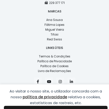
229 377 171
MARCAS
Ana Sousa
Fátima Lopes
Miguel Vieira
Tifosi
Red Swiss
LINKS ÚTEIS
Termos & Condições
Política de Privacidade
Política de Cookies
Livro de Reclamações
F
Y
I
L
a
o
n
i
c
u
s
n
e
t
t
k
Ao visitar o nosso site, o utilizador concorda com a
b
u
a
e
nossa
política de privacidade
relativa a cookies,
o
b
g
d
o
e
r
i
estatísticas de rastreio, etc.
k
a
n
COPYRIGHT © 2026
LUSÍADAS, DISTRIBUIÇÃO DE ÓPTICAS, LDA.
|
-
m
-