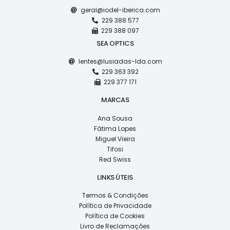
geral@iodel-iberica.com
229 388 577
229 388 097
SEA OPTICS
lentes@lusiadas-lda.com
229 363 392
229 377 171
MARCAS
Ana Sousa
Fátima Lopes
Miguel Vieira
Tifosi
Red Swiss
LINKS ÚTEIS
Termos & Condições
Política de Privacidade
Política de Cookies
Livro de Reclamações