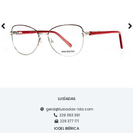
ÓCULOS
AS1117
LUSÍADAS
geral@lusiadas-lda.com
229 363 391
229 377 171
IODEL IBÉRICA