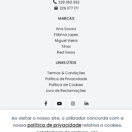
229 363 392
229 377 171
MARCAS
Ana Sousa
Fátima Lopes
Miguel Vieira
Tifosi
Red Swiss
LINKS ÚTEIS
Termos & Condições
Política de Privacidade
Política de Cookies
Livro de Reclamações
F
Y
I
L
a
o
n
i
c
u
s
n
e
t
t
k
Ao visitar o nosso site, o utilizador concorda com a
b
u
a
e
o
b
g
d
nossa
política de privacidade
relativa a cookies,
o
e
r
i
k
a
n