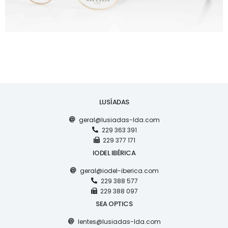
LUSÍADAS
geral@lusiadas-lda.com
229 363 391
229 377 171
IODEL IBÉRICA
geral@iodel-iberica.com
229 388 577
229 388 097
SEA OPTICS
lentes@lusiadas-lda.com