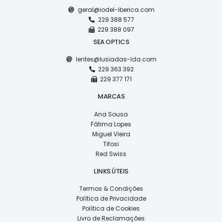
geral@iodel-iberica.com
229 388 577
229 388 097
SEA OPTICS
lentes@lusiadas-lda.com
229 363 392
229 377 171
MARCAS
Ana Sousa
Fátima Lopes
Miguel Vieira
Tifosi
Red Swiss
LINKS ÚTEIS
Termos & Condições
Política de Privacidade
Política de Cookies
Livro de Reclamações