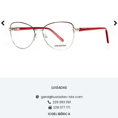
ÓCULOS
AS1117
LUSÍADAS
geral@lusiadas-lda.com
229 363 391
229 377 171
IODEL IBÉRICA