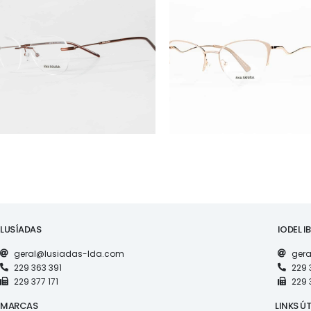
ÓCULOS
ÓCULOS
AS1130
AS1126
LUSÍADAS
IODEL I
geral@lusiadas-lda.com
gera
229 363 391
229 
229 377 171
229 
MARCAS
LINKS ÚT