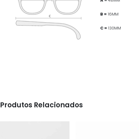
A =
48MM
B =
16MM
C =
130MM
Produtos Relacionados