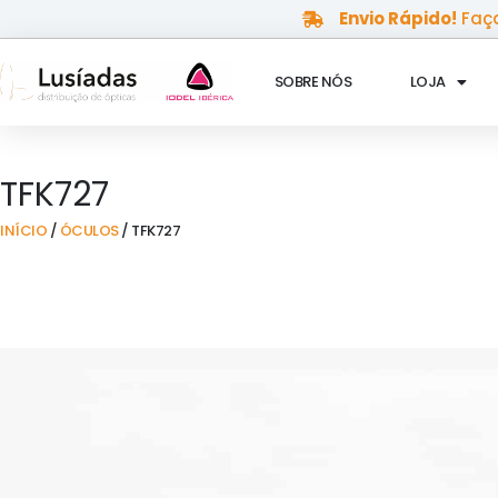
Skip
Envio Rápido!
Faça
to
content
SOBRE NÓS
LOJA
TFK727
INÍCIO
/
ÓCULOS
/ TFK727