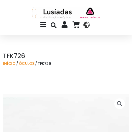
Skip
to
content
Main
CART
Menu
TFK726
INÍCIO
/
ÓCULOS
/ TFK726