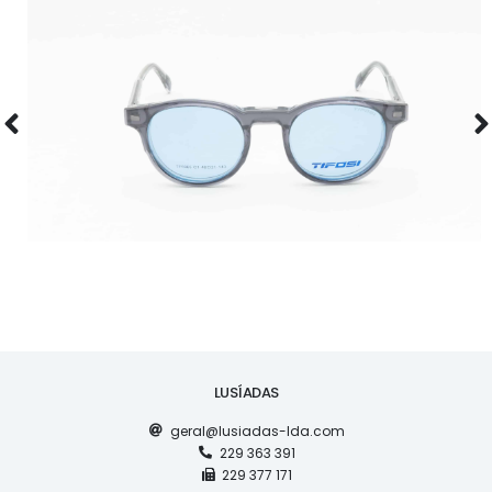
ÓCULOS
TF5965
LUSÍADAS
geral@lusiadas-lda.com
229 363 391
229 377 171