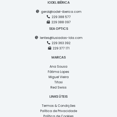
IODEL IBÉRICA
geral@iodel-iberica.com
229 388 577
229 388 097
SEA OPTICS
lentes@lusiadas-lda.com
229 363 392
229 377 171
MARCAS
Ana Sousa
Fátima Lopes
Miguel Vieira
Tifosi
Red Swiss
LINKS ÚTEIS
Termos & Condições
Política de Privacidade
Política de Cookies