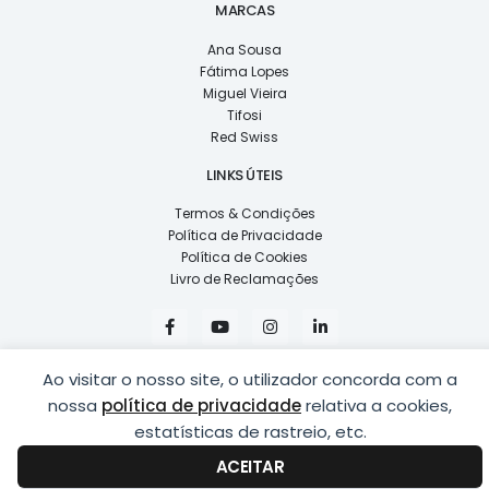
MARCAS
Ana Sousa
Fátima Lopes
Miguel Vieira
Tifosi
Red Swiss
LINKS ÚTEIS
Termos & Condições
Política de Privacidade
Política de Cookies
Livro de Reclamações
F
Y
I
L
a
o
n
i
c
u
s
n
e
t
t
k
Ao visitar o nosso site, o utilizador concorda com a
b
u
a
e
o
b
g
d
nossa
política de privacidade
relativa a cookies,
o
e
r
i
k
a
n
estatísticas de rastreio, etc.
COPYRIGHT © 2026
LUSÍADAS, DISTRIBUIÇÃO DE ÓPTICAS, LDA.
|
-
m
-
DESENVOLVIDO POR
PING
f
i
ACEITAR
n