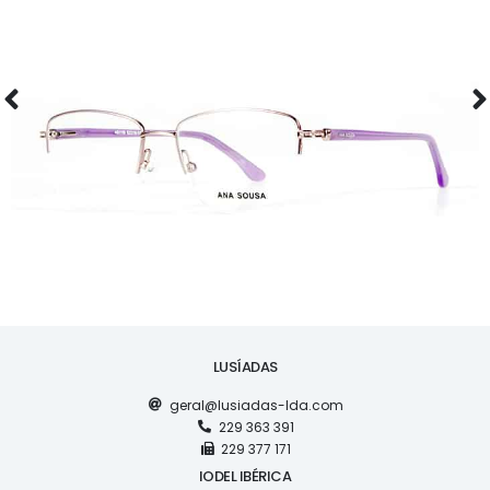
ÓCULOS
AS1118
LUSÍADAS
geral@lusiadas-lda.com
229 363 391
229 377 171
IODEL IBÉRICA