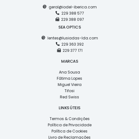
geral@iodel-iberica.com
229 388 577
229 388 097
SEA OPTICS
lentes@lusiadas-lda.com
229 363 392
229 377 171
MARCAS
Ana Sousa
Fátima Lopes
Miguel Vieira
Tifosi
Red Swiss
LINKS ÚTEIS
Termos & Condições
Política de Privacidade
Política de Cookies
Livro de Reclamações