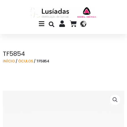
Skip
to
content
Main
CART
Menu
TF5854
INÍCIO
/
ÓCULOS
/ TF5854