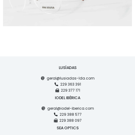
LUSÍADAS
geral@lusiadas-lda.com
229 363 391
229 377 171
IODEL IBÉRICA
geral@iodel-iberica.com
229 388 577
229 388 097
SEA OPTICS