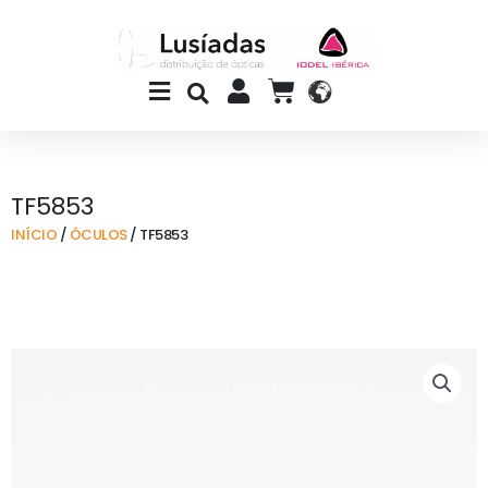
Skip
to
content
Main
CART
Menu
TF5853
INÍCIO
/
ÓCULOS
/ TF5853