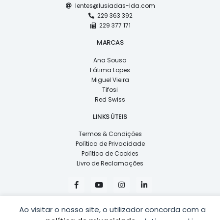
lentes@lusiadas-lda.com
229 363 392
229 377 171
MARCAS
Ana Sousa
Fátima Lopes
Miguel Vieira
Tifosi
Red Swiss
LINKS ÚTEIS
Termos & Condições
Política de Privacidade
Política de Cookies
Livro de Reclamações
F
Y
I
L
a
o
n
i
c
u
s
n
e
t
t
k
b
u
a
e
Ao visitar o nosso site, o utilizador concorda com a
o
b
g
d