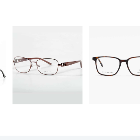
ÓCULOS
ÓCULOS
FL52030
MV11143