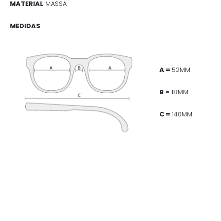
MATERIAL
MASSA
MEDIDAS
A =
52MM
B =
18MM
C =
140MM