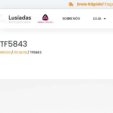
Skip
Envio Rápido!
Faça
to
content
SOBRE NÓS
LOJA
TF5843
INÍCIO
/
ÓCULOS
/ TF5843