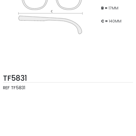
B =
17MM
C =
140MM
TF5831
REF
TF5831