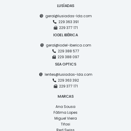
LUSÍADAS
geral@lusiadas-lda.com
229 363 391
229 377 171
IODEL IBÉRICA
geral@iodel-iberica.com
229 388 577
229 388 097
SEA OPTICS
lentes@lusiadas-lda.com
229 363 392
229 377 171
MARCAS
Ana Sousa
Fátima Lopes
Miguel Vieira
Tifosi
Red Swiss