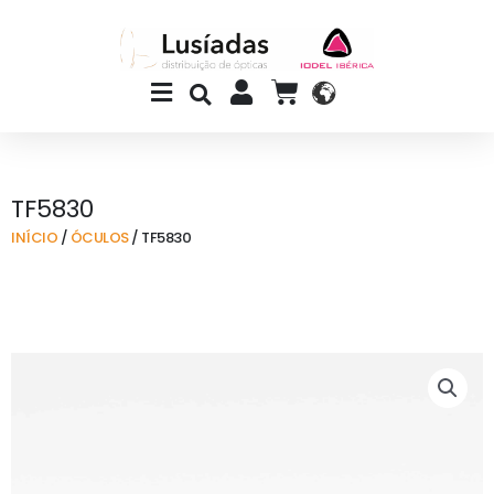
Skip
to
content
Main
CART
Menu
TF5830
INÍCIO
/
ÓCULOS
/ TF5830