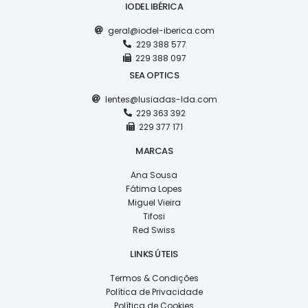
IODEL IBÉRICA
geral@iodel-iberica.com
229 388 577
229 388 097
SEA OPTICS
lentes@lusiadas-lda.com
229 363 392
229 377 171
MARCAS
Ana Sousa
Fátima Lopes
Miguel Vieira
Tifosi
Red Swiss
LINKS ÚTEIS
Termos & Condições
Política de Privacidade
Política de Cookies