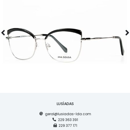
ÓCULOS
AS1120
LUSÍADAS
geral@lusiadas-lda.com
229 363 391
229 377 171