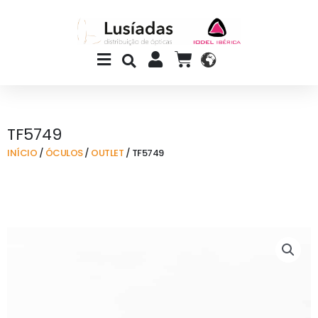
Skip
to
content
Main
CART
Menu
TF5749
INÍCIO
/
ÓCULOS
/
OUTLET
/ TF5749