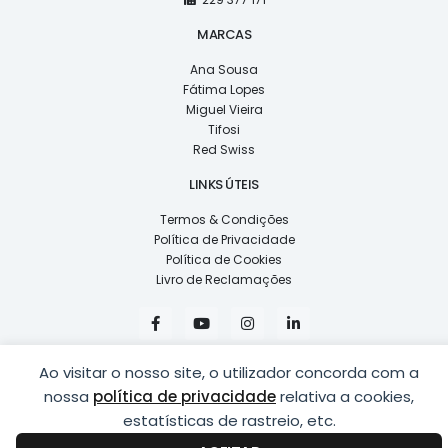
MARCAS
Ana Sousa
Fátima Lopes
Miguel Vieira
Tifosi
Red Swiss
LINKS ÚTEIS
Termos & Condições
Política de Privacidade
Política de Cookies
Livro de Reclamações
F
Y
I
L
a
o
n
i
c
u
s
n
e
t
t
k
Ao visitar o nosso site, o utilizador concorda com a
b
u
a
e
o
b
g
d
nossa
política de privacidade
relativa a cookies,
o
e
r
i
k
a
n
estatísticas de rastreio, etc.
COPYRIGHT © 2026
LUSÍADAS, DISTRIBUIÇÃO DE ÓPTICAS, LDA.
|
-
m
-
DESENVOLVIDO POR
PING