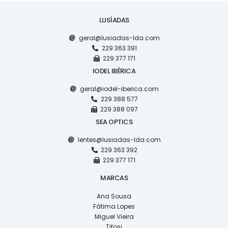
LUSÍADAS
geral@lusiadas-lda.com
229 363 391
229 377 171
IODEL IBÉRICA
geral@iodel-iberica.com
229 388 577
229 388 097
SEA OPTICS
lentes@lusiadas-lda.com
229 363 392
229 377 171
MARCAS
Ana Sousa
Fátima Lopes
Miguel Vieira
Tifosi