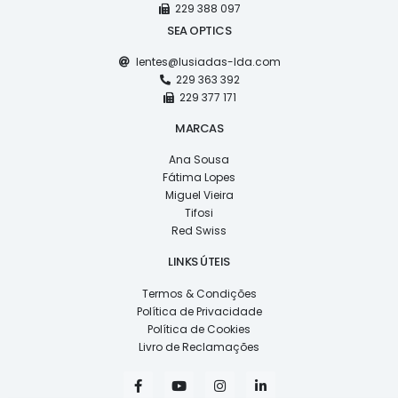
229 388 097
SEA OPTICS
lentes@lusiadas-lda.com
229 363 392
229 377 171
MARCAS
Ana Sousa
Fátima Lopes
Miguel Vieira
Tifosi
Red Swiss
LINKS ÚTEIS
Termos & Condições
Política de Privacidade
Política de Cookies
Livro de Reclamações
F
Y
I
L
a
o
n
i