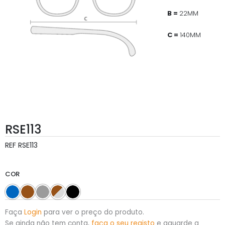
B =
22MM
C =
140MM
RSE113
REF
RSE113
COR
Faça
Login
para ver o preço do produto.
Se ainda não tem conta,
faça o seu registo
e aguarde a