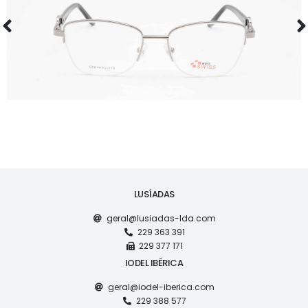
RS S5019
LUSÍADAS
geral@lusiadas-lda.com
229 363 391
229 377 171
IODEL IBÉRICA
geral@iodel-iberica.com
229 388 577