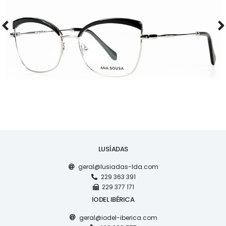
ÓCULOS
AS1120
LUSÍADAS
geral@lusiadas-lda.com
229 363 391
229 377 171
IODEL IBÉRICA
geral@iodel-iberica.com