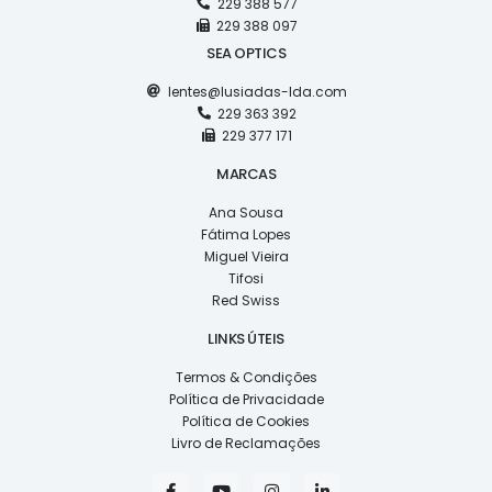
229 388 577
229 388 097
SEA OPTICS
lentes@lusiadas-lda.com
229 363 392
229 377 171
MARCAS
Ana Sousa
Fátima Lopes
Miguel Vieira
Tifosi
Red Swiss
LINKS ÚTEIS
Termos & Condições
Política de Privacidade
Política de Cookies
Livro de Reclamações
F
Y
I
L