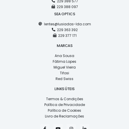
229 388 577
229 388 097
SEA OPTICS
lentes@lusiadas-lda.com
229 363 392
229 377 171
MARCAS
Ana Sousa
Fátima Lopes
Miguel Vieira
Tifosi
Red Swiss
LINKS ÚTEIS
Termos & Condições
Política de Privacidade
Política de Cookies
Livro de Reclamações
F
Y
I
L