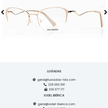
ÓCULOS
AS1126
LUSÍADAS
geral@lusiadas-lda.com
229 363 391
229 377 171
IODEL IBÉRICA
geral@iodel-iberica.com