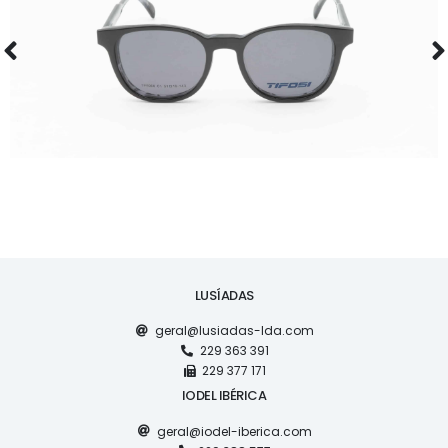
ÓCULOS
TF5968
LUSÍADAS
geral@lusiadas-lda.com
229 363 391
229 377 171
IODEL IBÉRICA
geral@iodel-iberica.com