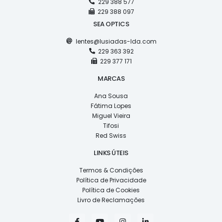
229 388 577
229 388 097
SEA OPTICS
lentes@lusiadas-lda.com
229 363 392
229 377 171
MARCAS
Ana Sousa
Fátima Lopes
Miguel Vieira
Tifosi
Red Swiss
LINKS ÚTEIS
Termos & Condições
Política de Privacidade
Política de Cookies
Livro de Reclamações
F
Y
I
L