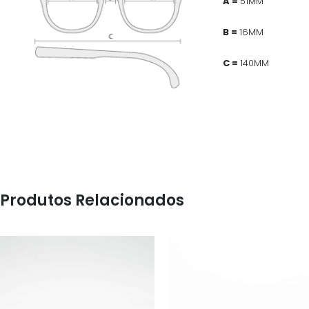
A =
51MM
B =
16MM
C =
140MM
Produtos Relacionados
ÓCULOS
ÓCULOS