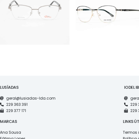
RS S5019
AS1119
LUSÍADAS
IODEL I
geral@lusiadas-lda.com
gera
229 363 391
229 
229 377 171
229 
MARCAS
LINKS ÚT
Ana Sousa
Termos 
Fátima Lopes
Política