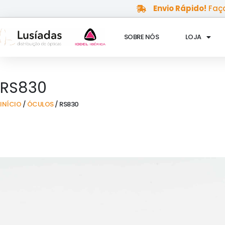
Skip
Envio Rápido!
Faça
to
content
SOBRE NÓS
LOJA
RS830
INÍCIO
/
ÓCULOS
/ RS830