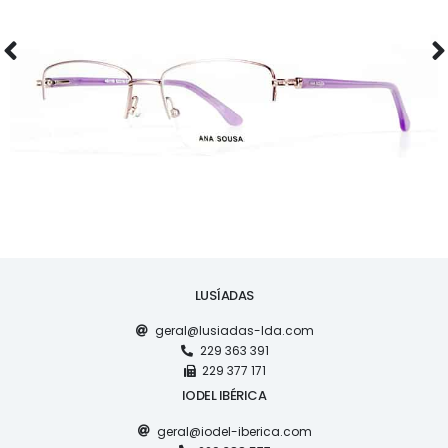
ÓCULOS
AS1118
LUSÍADAS
geral@lusiadas-lda.com
229 363 391
229 377 171
IODEL IBÉRICA
geral@iodel-iberica.com