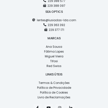
229 388 577
229 388 097
SEA OPTICS
lentes@lusiadas-lda.com
229 363 392
229 377 171
MARCAS
Ana Sousa
Fátima Lopes
Miguel Vieira
Tifosi
Red Swiss
LINKS ÚTEIS
Termos & Condições
Política de Privacidade
Política de Cookies
Livro de Reclamações
F
Y
I
L