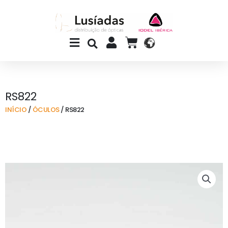
Skip
to
content
Main
CART
Menu
RS822
INÍCIO
/
ÓCULOS
/ RS822