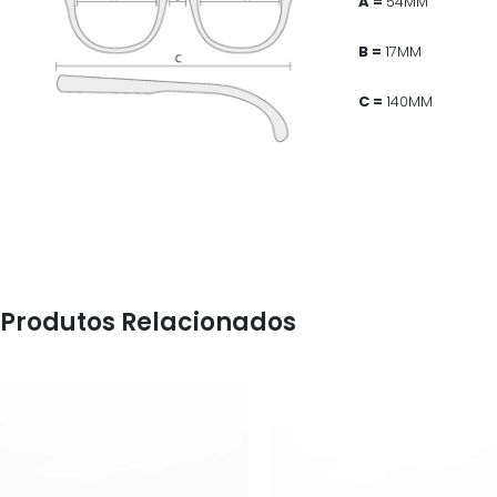
A =
54MM
B =
17MM
C =
140MM
Produtos Relacionados
ÓCULOS
ÓCULOS