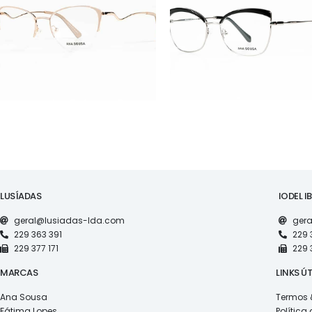
AS1126
AS1120
LUSÍADAS
IODEL I
geral@lusiadas-lda.com
gera
229 363 391
229 
229 377 171
229 
MARCAS
LINKS ÚT
Ana Sousa
Termos 
Fátima Lopes
Política