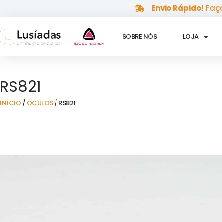
Skip
Envio Rápido!
Faça
to
content
SOBRE NÓS
LOJA
RS821
INÍCIO
/
ÓCULOS
/ RS821