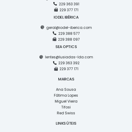
229 363 391
229 377 171
IODEL IBÉRICA
geral@iodel-iberica.com
229 388 577
229 388 097
SEA OPTICS
lentes@lusiadas-lda.com
229 363 392
229 377 171
MARCAS
Ana Sousa
Fátima Lopes
Miguel Vieira
Tifosi
Red Swiss
LINKS ÚTEIS