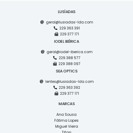
LUSÍADAS
geral@lusiadas-lda.com
229 363 391
229 377 171
IODEL IBÉRICA
geral@iodel-iberica.com
229 388 577
229 388 097
SEA OPTICS
lentes@lusiadas-lda.com
229 363 392
229 377 171
MARCAS
Ana Sousa
Fátima Lopes
Miguel Vieira
Tifosi