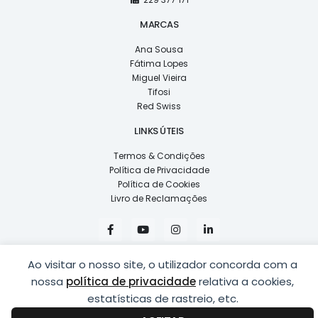
MARCAS
Ana Sousa
Fátima Lopes
Miguel Vieira
Tifosi
Red Swiss
LINKS ÚTEIS
Termos & Condições
Política de Privacidade
Política de Cookies
Livro de Reclamações
F
Y
I
L
a
o
n
i
c
u
s
n
e
t
t
k
Ao visitar o nosso site, o utilizador concorda com a
b
u
a
e
o
b
g
d
nossa
política de privacidade
relativa a cookies,
o
e
r
i
k
a
n
estatísticas de rastreio, etc.
COPYRIGHT © 2026
LUSÍADAS, DISTRIBUIÇÃO DE ÓPTICAS, LDA.
|
-
m
-
DESENVOLVIDO POR
PING