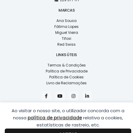
MARCAS
Ana Sousa
Fátima Lopes
Miguel Vieira
Tifosi
Red Swiss
LINKS ÚTEIS
Termos & Condições
Política de Privacidade
Política de Cookies
Livro de Reclamações
F
Y
I
L
a
o
n
i
c
u
s
n
e
t
t
k
Ao visitar o nosso site, o utilizador concorda com a
b
u
a
e
o
b
g
d
nossa
política de privacidade
relativa a cookies,
o
e
r
i
k
a
n
estatísticas de rastreio, etc.
COPYRIGHT © 2026
LUSÍADAS, DISTRIBUIÇÃO DE ÓPTICAS, LDA.
|
-
m
-
DESENVOLVIDO POR
PING