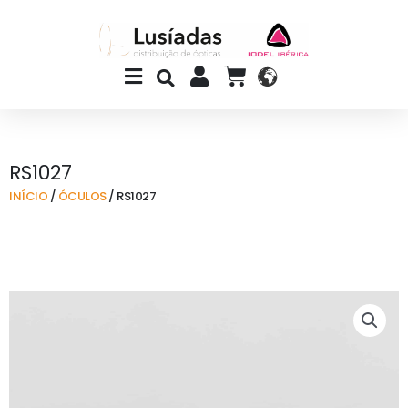
Skip
to
content
Main
CART
Menu
RS1027
INÍCIO
/
ÓCULOS
/ RS1027