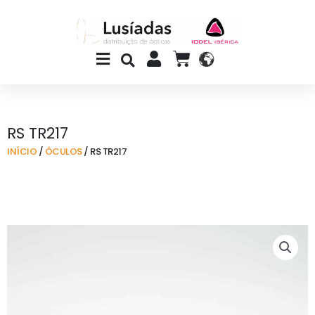
Skip
to
content
Main
CART
Menu
RS TR217
INÍCIO
/
ÓCULOS
/ RS TR217