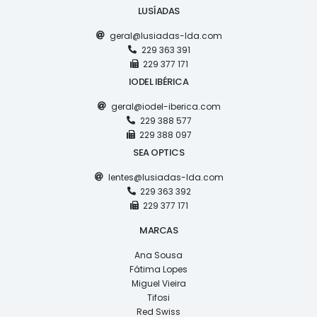
LUSÍADAS
geral@lusiadas-lda.com
229 363 391
229 377 171
IODEL IBÉRICA
geral@iodel-iberica.com
229 388 577
229 388 097
SEA OPTICS
lentes@lusiadas-lda.com
229 363 392
229 377 171
MARCAS
Ana Sousa
Fátima Lopes
Miguel Vieira
Tifosi
Red Swiss