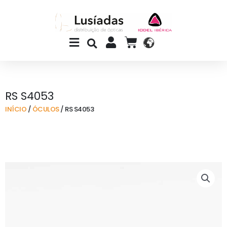
Skip
to
content
Main
CART
Menu
RS S4053
INÍCIO
/
ÓCULOS
/ RS S4053