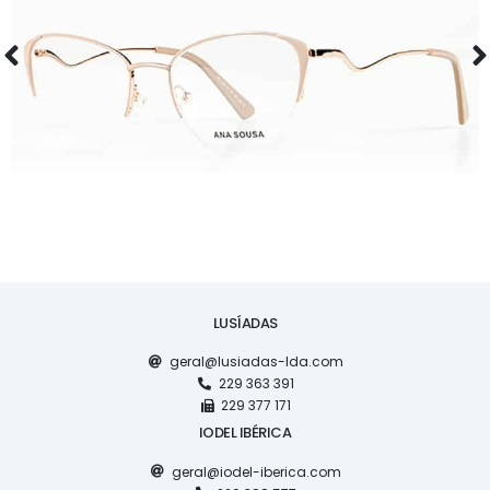
ÓCULOS
AS1126
LUSÍADAS
geral@lusiadas-lda.com
229 363 391
229 377 171
IODEL IBÉRICA
geral@iodel-iberica.com