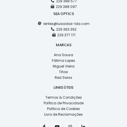
229 388 577
229 388 097
SEA OPTICS
lentes@lusiadas-lda.com
229 363 392
229 377 171
MARCAS
Ana Sousa
Fátima Lopes
Miguel Vieira
Tifosi
Red Swiss
LINKS ÚTEIS
Termos & Condições
Política de Privacidade
Política de Cookies
Livro de Reclamações
F
Y
I
L